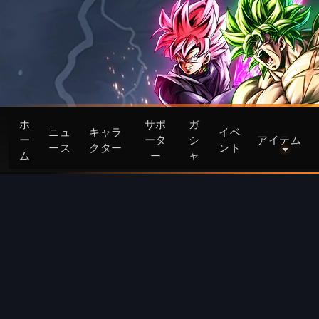
ホ
サポ
ガ
ニュ
キャラ
イベ
ー
ータ
シ
アイテム
ース
クター
ント
ム
ー
ャ