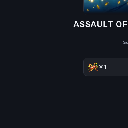
ASSAULT O
S
×1