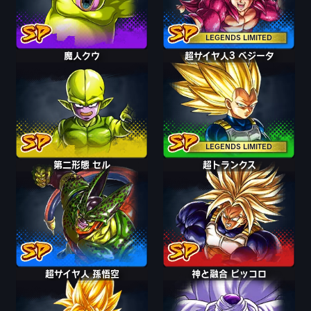
LEGENDS LIMITED
魔人クウ
超サイヤ人3 ベジータ
LEGENDS LIMITED
第二形態 セル
超トランクス
超サイヤ人 孫悟空
神と融合 ピッコロ