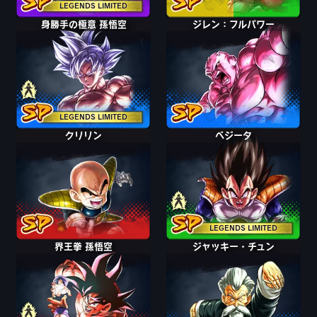
LEGENDS LIMITED
身勝手の極意"兆" 孫悟空
身勝手の極意 孫悟空
ジレン：フルパワー
LEGENDS LIMITED
クリリン
ベジータ
ベジータ
LEGENDS LIMITED
界王拳 孫悟空
孫悟空
ジャッキー・チュン