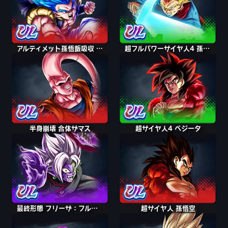
アルティメット孫悟飯吸収 魔人ブウ
超フルパワーサイヤ人4 孫悟空
半身崩壊 合体ザマス
超サイヤ人4 ベジータ
最終形態 フリーザ：フルパワー
超サイヤ人 孫悟空