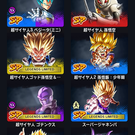
超サイヤ人3 ベジータ(ミニ)
超サイヤ人 孫悟空
LEGENDS LIMITED
超サイヤ人ゴッド孫悟空＆ヒット
超サイヤ人ゴッド孫悟空＆ヒット
超サイヤ人2 孫悟飯：少年期
超サイヤ人2 孫悟飯：少年期
LEGENDS LIMITED
LEGENDS LIMITED
超サイヤ人 ゴテンクス
スーパージャネンバ