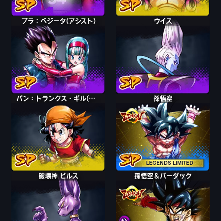
ブラ：ベジータ(アシスト)
ウイス
パン：トランクス・ギル(アシスト)
孫悟空
LEGENDS LIMITED
破壊神 ビルス
孫悟空＆バーダック
孫悟空＆バーダック