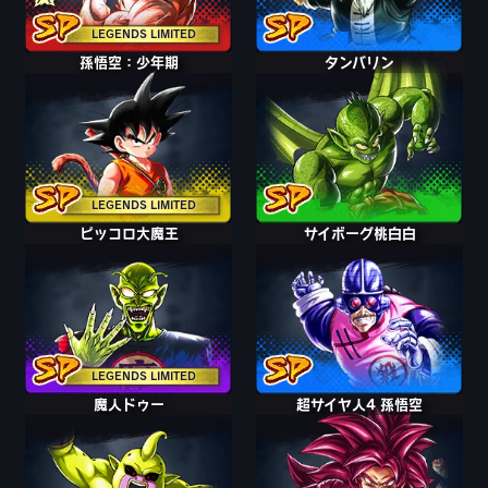
LEGENDS LIMITED
孫悟空：少年期
タンバリン
LEGENDS LIMITED
ピッコロ大魔王
サイボーグ桃白白
LEGENDS LIMITED
魔人ドゥー
超サイヤ人4 孫悟空