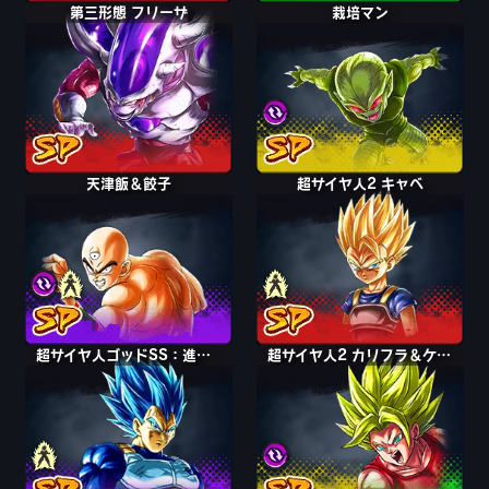
第三形態 フリーザ
栽培マン
ナッパ
天津飯＆餃子
超サイヤ人2 キャベ
超サイヤ人 キャベ
超サイヤ人ゴッドSS：進化 ベジータ
超サイヤ人ゴッドSS ベジータ
超サイヤ人2 カリフラ＆ケール
超サイヤ人2 カリフラ＆ケール