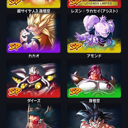
LEGENDS LIMITED
超サイヤ人3 孫悟空
レズン：ラカセイ(アシスト)
カカオ
アモンド
ダイーズ
孫悟空