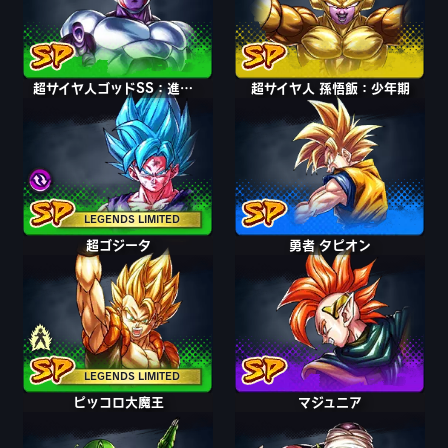
超サイヤ人ゴッドSS：進化＆超サイヤ人ゴッドSS界王拳 ベジータ＆孫悟空
超サイヤ人ゴッドSS：進化＆超サイヤ人ゴッドSS界王拳 ベジータ＆孫悟空
超サイヤ人 孫悟飯：少年期
LEGENDS LIMITED
パイクーハン
超ゴジータ
勇者 タピオン
LEGENDS LIMITED
ピッコロ大魔王
マジュニア