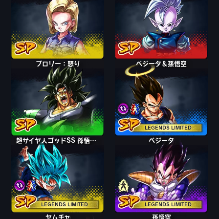
ブロリー：怒り
ベジータ＆孫悟空
LEGENDS LIMITED
超サイヤ人ゴッドSS 孫悟空＆ベジータ
ベジータ
ナッパ
LEGENDS LIMITED
LEGENDS LIMITED
ヤムチャ
孫悟空