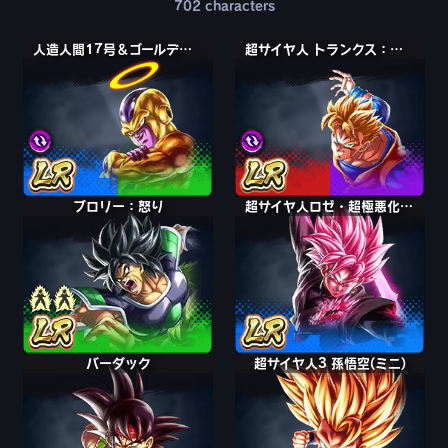
702
characters
人造人間17号＆ゴールデンフリーザ
人造人間17号＆ゴールデンフリーザ
超サイヤ人 トランクス：青年期＆孫悟飯
超サイヤ人 トランクス：青年期＆孫悟飯
超サイヤ人 ブロリー
超サイヤ人ロゼ・超極悪化 ゴクウブラック
バーダック
超サイヤ人3 孫悟空(ミニ)