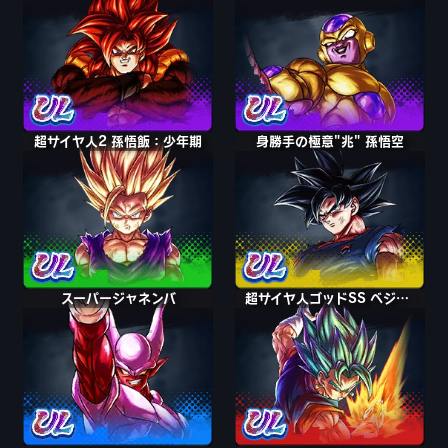
超サイヤ人2 孫悟飯：少年期
身勝手の極意"兆" 孫悟空
スーパージャネンバ
超サイヤ人ゴッドSS ベジット