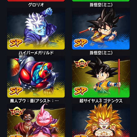
グロリオ
孫悟空(ミニ)
ハイパーメガリルド
孫悟空(ミニ)
魔人ブウ：善(アシスト：ミスター・サタン)
超サイヤ人3 ゴテンクス