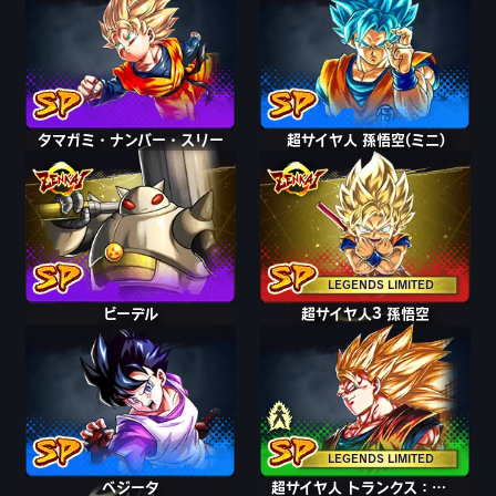
タマガミ・ナンバー・スリー
超サイヤ人 孫悟空(ミニ)
LEGENDS LIMITED
ビーデル
超サイヤ人2 孫悟空
超サイヤ人3 孫悟空
LEGENDS LIMITED
ベジータ
超サイヤ人 トランクス：青年期