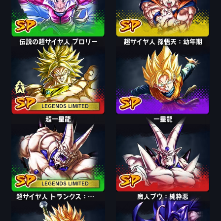
伝説の超サイヤ人 ブロリー
超サイヤ人 ブロリー
超サイヤ人 孫悟天：幼年期
LEGENDS LIMITED
超一星龍
一星龍
LEGENDS LIMITED
超サイヤ人 トランクス：青年期(怒り)
魔人ブウ：純粋悪