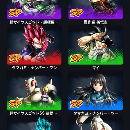
超サイヤ人ゴッド・超極悪化 ベジータ
農作業 孫悟空
タマガミ・ナンバー・ワン
マイ
超サイヤ人ゴッドSS 孫悟空＆ベジータ
超サイヤ人ゴッドSS 孫悟空＆ベジータ
タマガミ・ナンバー・ツー