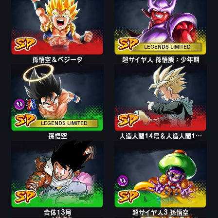
LEGENDS LIMITED
孫悟空＆ベジータ
超サイヤ人 孫悟飯：少年期
LEGENDS LIMITED
孫悟空
人造人間14号＆人造人間15号
人造人間14号＆人造人間15号
人造人間13号
合体13号
超サイヤ人3 孫悟空