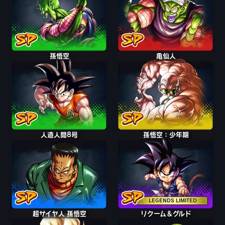
孫悟空
亀仙人
人造人間8号
孫悟空：少年期
LEGENDS LIMITED
超サイヤ人 孫悟空
リクーム＆グルド
リクーム＆グルド