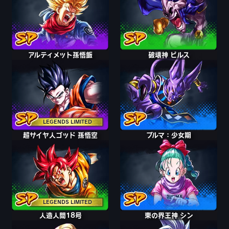
アルティメット孫悟飯
破壊神 ビルス
LEGENDS LIMITED
超サイヤ人ゴッド 孫悟空
ブルマ：少女期
LEGENDS LIMITED
人造人間18号
東の界王神 シン