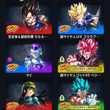
完全体＆最終形態 セル＆フリーザ
完全体＆最終形態 セル＆フリーザ
ゴクウブラック
超サイヤ人ロゼ ゴクウブラック
LEGENDS LIMITED
マイ
ベジット
超サイヤ人ゴッドSS ベジット
LEGENDS LIMITED