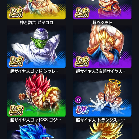
神と融合 ピッコロ
超ベジット
超サイヤ人ゴッド シャレット
超サイヤ人3＆超サイヤ人2 孫悟空＆ベジータ
超サイヤ人3＆超サイヤ人2 孫悟空＆ベジータ
超サイヤ人ゴッドSS ゴジータ
超サイヤ人 トランクス：青年期