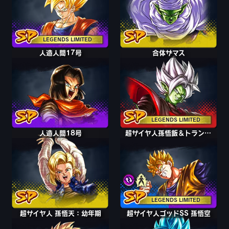
LEGENDS LIMITED
人造人間17号
合体ザマス
LEGENDS LIMITED
人造人間18号
超サイヤ人孫悟飯＆トランクス：少年期
LEGENDS LIMITED
超サイヤ人 孫悟天：幼年期
超サイヤ人ゴッドSS 孫悟空