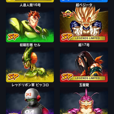
人造人間16号
超ベジータ
LEGENDS LIMITED
初期形態 セル
超17号
LEGENDS LIMITED
レッドリボン軍 ピッコロ
五星龍