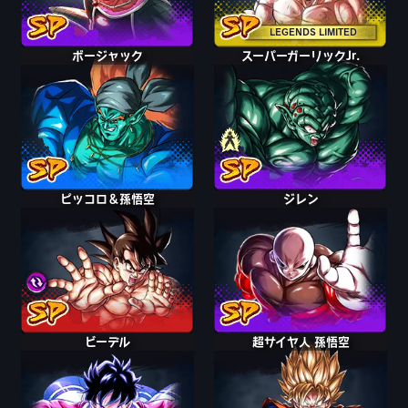
LEGENDS LIMITED
ボージャック
スーパーガーリックJr.
ガーリックJr.
ピッコロ＆孫悟空
ピッコロ＆孫悟空
ジレン
ビーデル
超サイヤ人 孫悟空