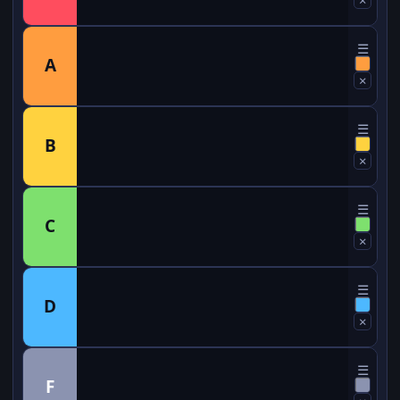
☰
A
×
☰
B
×
☰
C
×
☰
D
×
☰
F