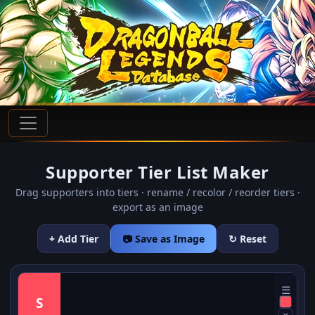
Supporter Tier List Maker
Drag supporters into tiers · rename / recolor / reorder tiers ·
export as an image
+ Add Tier
📷 Save as Image
↻ Reset
☰
S
×