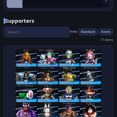
×
Supporters
Standard
Event
TYPE
17 items
バビディ
ブルマ：少女期＆ジャコ
チライ
時の界王神
トーマ
ミスター・サタン
孫悟飯：幼年期
ホイポイカプセル
ラディッツのスカウター
ベルモッド
ベジータ
占いババ
閻魔大王
プーアル
スーパーウーブ
ヤジロベー