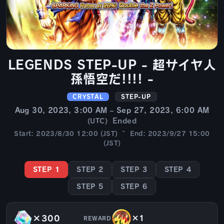
LEGENDS STEP-UP - 超サイヤ人
孫悟空だ!!!! -
CRYSTAL
STEP-UP
Aug 30, 2023, 3:00 AM – Sep 27, 2023, 6:00 AM
Ended
(UTC)
Start: 2023/8/30 12:00 (JST) ~ End: 2023/9/27 15:00
(JST)
STEP 1
STEP 2
STEP 3
STEP 4
STEP 5
STEP 6
×300
×1
REWARD