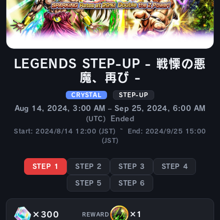
LEGENDS STEP-UP - 戦慄の悪
魔、再び -
CRYSTAL
STEP-UP
Aug 14, 2024, 3:00 AM – Sep 25, 2024, 6:00 AM
Ended
(UTC)
Start: 2024/8/14 12:00 (JST) ~ End: 2024/9/25 15:00
(JST)
STEP 1
STEP 2
STEP 3
STEP 4
STEP 5
STEP 6
×300
×1
REWARD