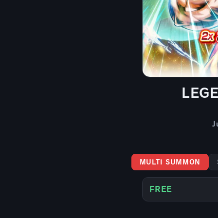
LEG
J
MULTI SUMMON
FREE