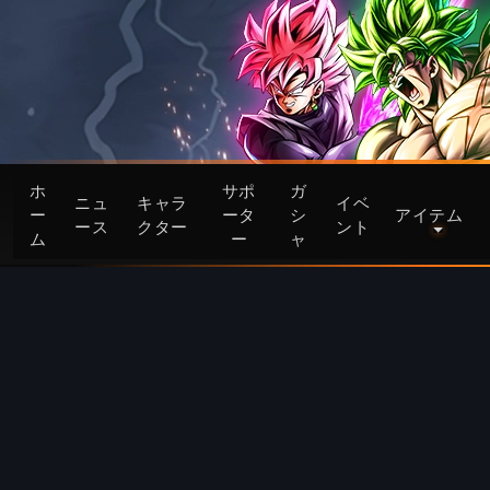
ホ
サポ
ガ
ニュ
キャラ
イベ
ー
ータ
シ
アイテム
ース
クター
ント
ム
ー
ャ