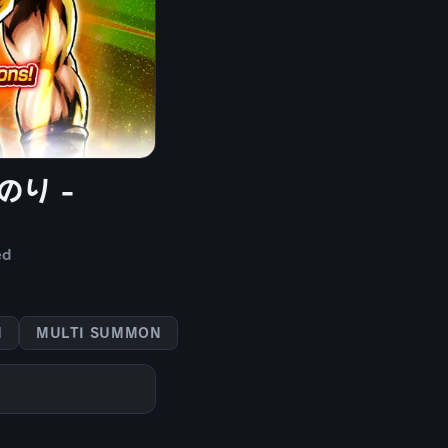
のり -
ed
N
MULTI SUMMON