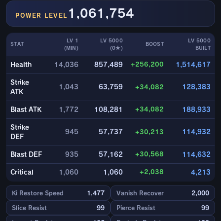
1,061,754
POWER LEVEL
LV 1
LV 5000
LV 5000
STAT
BOOST
(MIN)
(0★)
BUILT
+256,200
Health
14,036
857,489
1,514,617
Strike
1,043
63,759
+34,082
128,383
ATK
+34,082
Blast ATK
1,772
108,281
188,933
Strike
945
57,737
+30,213
114,932
DEF
+30,568
Blast DEF
935
57,162
114,632
+2,038
Critical
1,060
1,060
4,213
Ki Restore Speed
1,477
Vanish Recover
2,000
Slice Resist
99
Pierce Resist
99