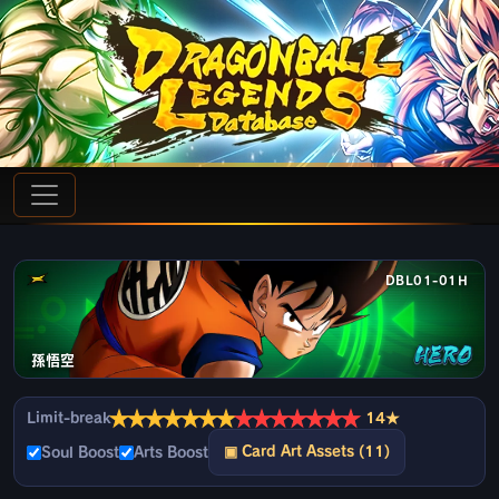
DBL01-01H
孫悟空
★
★
★
★
★
★
★
★
★
★
★
★
★
★
Limit-break
14★
▣ Card Art Assets (11)
Soul Boost
Arts Boost