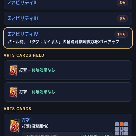
ZアビリティII
3★
ZアビリティIII
6★
ZアビリティIV
14★
バトル時、「タグ：サイヤ人」の基礎射撃防御力を21%アップ
ARTS CARDS HELD
打撃
–
付与効果なし
打撃
–
付与効果なし
ARTS CARDS
打撃
打撃(衝撃属性)
↑
↑