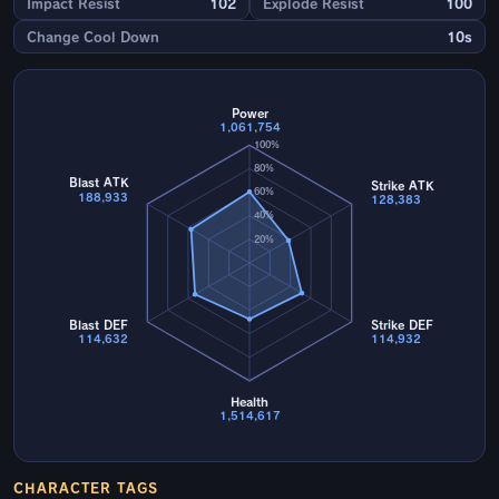
Impact Resist
102
Explode Resist
100
Change Cool Down
10s
Power
1,061,754
100%
80%
Blast ATK
Strike ATK
60%
188,933
128,383
40%
20%
Blast DEF
Strike DEF
114,632
114,932
Health
1,514,617
CHARACTER TAGS