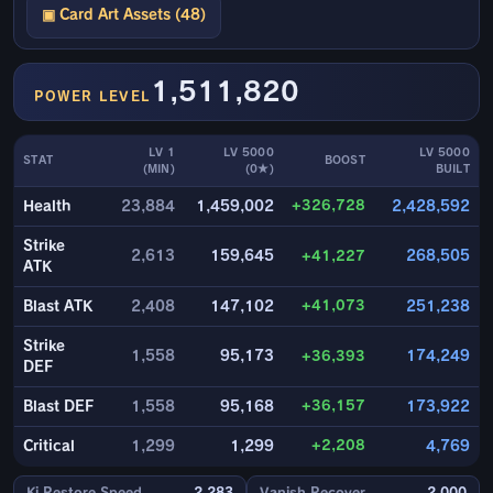
▣ Card Art Assets (48)
1,511,820
POWER LEVEL
LV 1
LV 5000
LV 5000
STAT
BOOST
(MIN)
(0★)
BUILT
+326,728
Health
23,884
1,459,002
2,428,592
Strike
2,613
159,645
+41,227
268,505
ATK
+41,073
Blast ATK
2,408
147,102
251,238
Strike
1,558
95,173
+36,393
174,249
DEF
+36,157
Blast DEF
1,558
95,168
173,922
+2,208
Critical
1,299
1,299
4,769
Ki Restore Speed
2,283
Vanish Recover
2,000