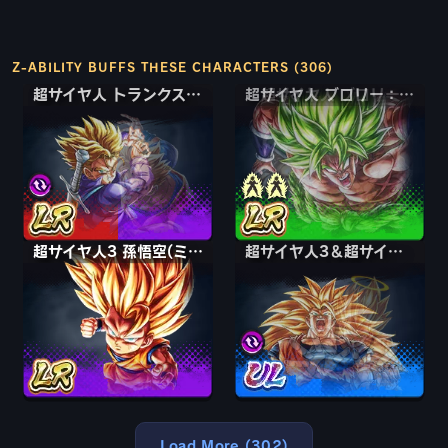
Z-ABILITY BUFFS THESE CHARACTERS (306)
超サイヤ人 トランクス：青年期＆孫悟飯
超サイヤ人 トランクス：青年期＆孫悟飯
超サイヤ人 ブロリー：フルパワー
超サイヤ人3 孫悟空(ミニ)
超サイヤ人3＆超サイヤ人2 孫悟空＆ベジータ
超サイヤ人3＆超サイヤ人2 孫悟空＆ベジータ
Load More (302)