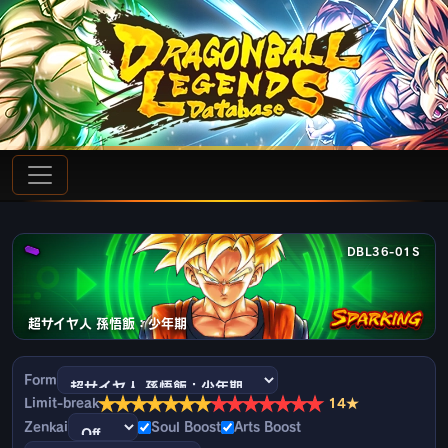
DBL36-01S
超サイヤ人 孫悟飯：少年期
Form
★
★
★
★
★
★
★
★
★
★
★
★
★
★
Limit-break
14★
Zenkai
Soul Boost
Arts Boost