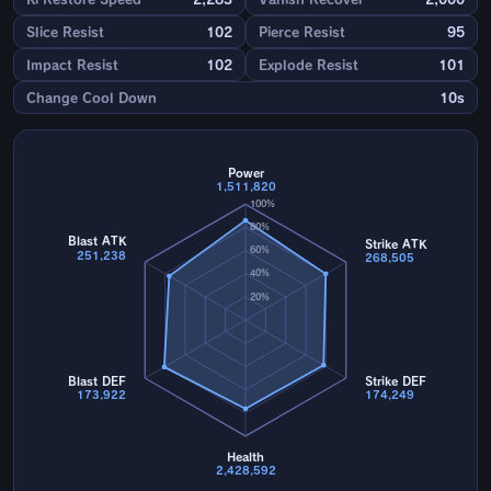
Slice Resist
102
Pierce Resist
95
Impact Resist
102
Explode Resist
101
Change Cool Down
10s
Power
1,511,820
100%
80%
Blast ATK
Strike ATK
60%
251,238
268,505
40%
20%
Blast DEF
Strike DEF
173,922
174,249
Health
2,428,592