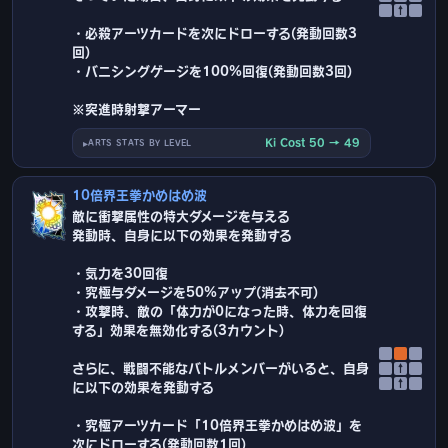
↑
・必殺アーツカードを次にドローする(発動回数3
回)
・バニシングゲージを100%回復(発動回数3回)
※突進時射撃アーマー
Ki Cost 50 → 49
ARTS STATS BY LEVEL
10倍界王拳かめはめ波
敵に衝撃属性の特大ダメージを与える
発動時、自身に以下の効果を発動する
・気力を30回復
・究極与ダメージを50%アップ(消去不可)
・攻撃時、敵の「体力が0になった時、体力を回復
する」効果を無効化する(3カウント)
さらに、戦闘不能なバトルメンバーがいると、自身
↑
↑
に以下の効果を発動する
・究極アーツカード「10倍界王拳かめはめ波」を
次にドローする(発動回数1回)