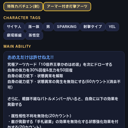
特殊カバチェン(射)
アーマー付き打撃アーツ
CHARACTER TAGS
サイヤ人
孫一族
男
SPARKING
射撃タイプ
YEL
劇場版編
孫悟空
MAIN ABILITY
おめえだけは許せねえ!!
究極アーツカード「10倍界王拳かめはめ波」を次にドローする
自身の体力を30%回復&気力を50回復
自身の能力低下・状態異常を解除
自身の能力低下・状態異常の発生を無効にする(60カウント)(消去不
可)
さらに、戦闘不能なバトルメンバーがいると、自身に以下の効果を
発動する
・属性相性不利を無効化(20カウント)
・敵が発動する「手札破棄」の効果を無効化する状態強化効果を付
与する(20カウント)