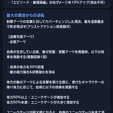
・「エピソード：劇場版編」の与ダメージを10%アップ(消去不可)
最大の窮地からの逆転
射撃アーツの攻撃に対してカバーチェンジした場合、敵を遠距離ま
で吹き飛ばす(アシストアクション時発動可)
【追撃可能アーツ】
・必殺アーツ
自身が生存している時、敵が究極・覚醒アーツを発動時、以下の効
果を発動する(発動回数1回)
・自身の体力を30%回復
・敵の能力強化&状態強化を消去
味方が敵のアーツによる攻撃を受ける度に、受けたキャラクターの
残り体力に応じて、自身に以下の効果を発動する
体力50%以上：ユニークゲージが増加する
体力50%未満：ユニークゲージが大きく増加する
ユニークゲージが最大値になると、自身のユニークゲージを全て消