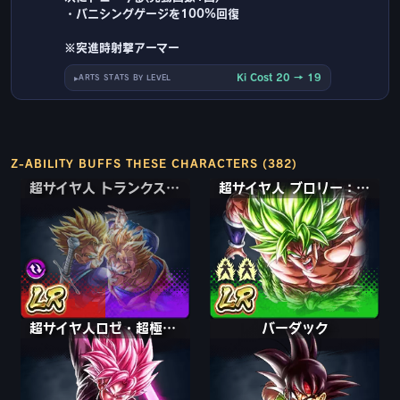
・バニシングゲージを100%回復
※突進時射撃アーマー
Ki Cost 20 → 19
ARTS STATS BY LEVEL
Z-ABILITY BUFFS THESE CHARACTERS (382)
超サイヤ人 トランクス：青年期＆孫悟飯
超サイヤ人 トランクス：青年期＆孫悟飯
超サイヤ人 ブロリー：フルパワー
超サイヤ人ロゼ・超極悪化 ゴクウブラック
バーダック