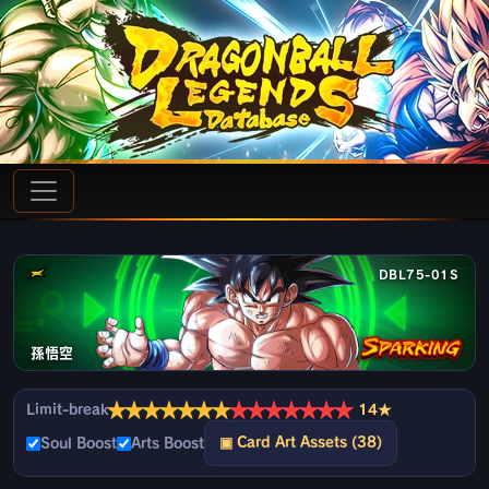
DBL75-01S
孫悟空
★
★
★
★
★
★
★
★
★
★
★
★
★
★
Limit-break
14★
▣ Card Art Assets (38)
Soul Boost
Arts Boost