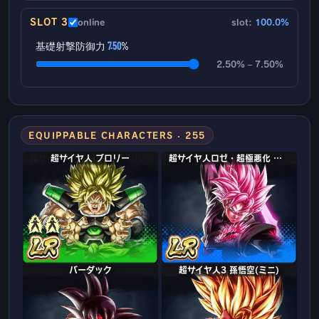
SLOT 3
online
slot:
100.0%
基礎射撃防御力
7.50
%
2.50% – 7.50%
EQUIPPABLE CHARACTERS · 255
超サイヤ人 ブロリー
超サイヤ人 ブロリー：フルパワー
超サイヤ人ロゼ・超極悪化 ゴクウブラック
バーダック
超サイヤ人3 孫悟空(ミニ)