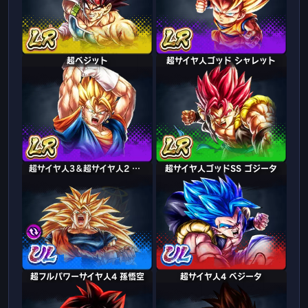
超ベジット
超サイヤ人ゴッド シャレット
超サイヤ人3＆超サイヤ人2 孫悟空＆ベジータ
超サイヤ人3＆超サイヤ人2 孫悟空＆ベジータ
超サイヤ人ゴッドSS ゴジータ
超フルパワーサイヤ人4 孫悟空
超サイヤ人4 ベジータ