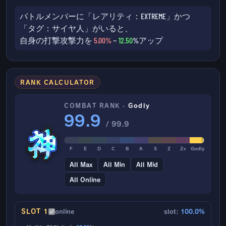
バトルメンバーに「レアリティ：EXTREME」かつ
「タグ：サイヤ人」がいると、
自身の打撃攻撃力を
5.00%
~
12.50
%アップ
RANK CALCULATOR
COMBAT RANK ·
Godly
99.9
/ 99.9
F
E
D
C
B
A
S
Z
Z+
Godly
All Max
All Min
All Mid
All Online
SLOT 1
online
slot:
100.0%