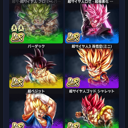
超サイヤ人 ブロリー
超サイヤ人 ブロリー：フルパワー
超サイヤ人ロゼ・超極悪化 ゴクウブラック
バーダック
超サイヤ人3 孫悟空(ミニ)
超ベジット
超サイヤ人ゴッド シャレット