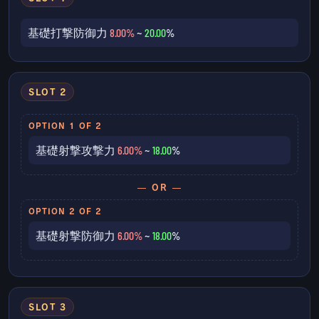
基礎打撃防御力
8.00%
~
20.00
%
SLOT 2
OPTION 1 OF 2
基礎射撃攻撃力
6.00%
~
18.00
%
— OR —
OPTION 2 OF 2
基礎射撃防御力
6.00%
~
18.00
%
SLOT 3