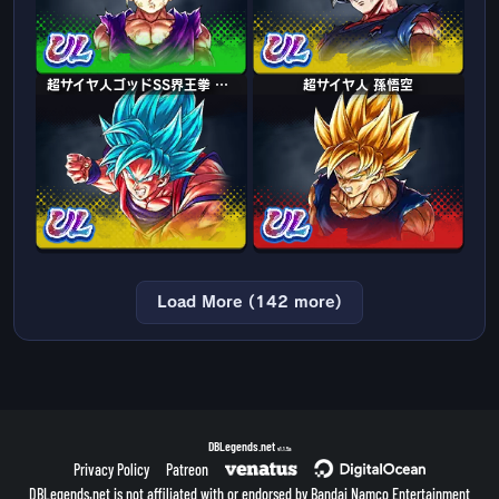
超サイヤ人ゴッドSS界王拳 孫悟空
超サイヤ人 孫悟空
Load More (142 more)
DBLegends.net
v1.1.5a
Privacy Policy
Patreon
DBLegends.net is not affiliated with or endorsed by Bandai Namco Entertainment