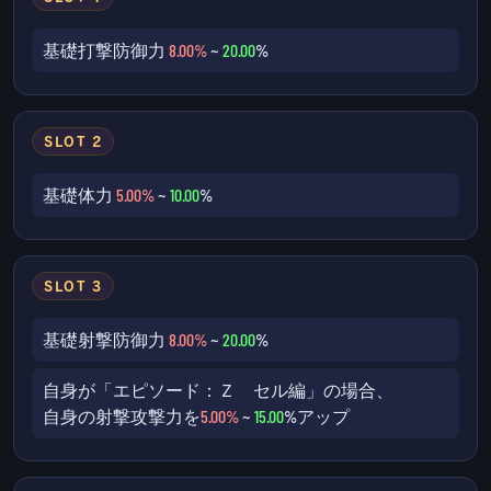
基礎打撃防御力
8.00%
~
20.00
%
SLOT 2
基礎体力
5.00%
~
10.00
%
SLOT 3
基礎射撃防御力
8.00%
~
20.00
%
自身が「エピソード：Ｚ セル編」の場合、
自身の射撃攻撃力を
5.00%
~
15.00
%アップ