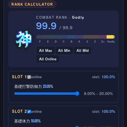
RANK CALCULATOR
COMBAT RANK ·
Godly
99.9
/ 99.9
F
E
D
C
B
A
S
Z
Z+
Godly
All Max
All Min
All Mid
All Online
SLOT 1
online
slot:
100.0%
基礎打撃防御力
20.00
%
8.00% – 20.00%
SLOT 2
online
slot:
100.0%
基礎体力
10.00
%