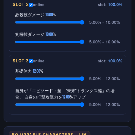
SLOT 2
online
slot:
100.0%
必殺技ダメージ
10.00
%
5.00% – 10.00%
究極技ダメージ
10.00
%
5.00% – 10.00%
SLOT 3
online
slot:
100.0%
基礎体力
12.00
%
5.00% – 12.00%
自身が「エピソード：超 “未来”トランクス編」の場
合、 自身の打撃攻撃力を
12.00
%アップ
5.00% – 12.00%
EQUIPPABLE CHARACTERS · 186