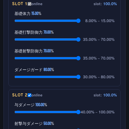
SLOT 1
online
slot:
100.0%
基礎体力
15.00
%
8.00% – 15.00%
基礎打撃防御力
70.00
%
35.00% – 70.00%
基礎射撃防御力
70.00
%
35.00% – 70.00%
ダメージガード
80.00
%
30.00% – 80.00%
SLOT 2
online
slot:
100.0%
与ダメージ
100.00
%
40.00% – 100.00%
射撃与ダメージ
50.00
%