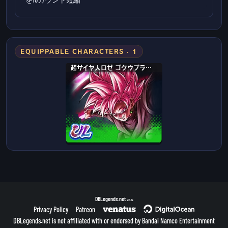
EQUIPPABLE CHARACTERS · 1
超サイヤ人ロゼ ゴクウブラック
DBLegends.net
v1.1.5a
Privacy Policy
Patreon
DBLegends.net is not affiliated with or endorsed by Bandai Namco Entertainment