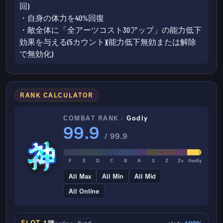
回)
・自身の体力を40%回復
・敵全体に「全アーツコスト30アップ」の能力低下
効果を与える(5カウント)(能力低下無効または解除
で無効化)
RANK CALCULATOR
COMBAT RANK ·
Godly
99.9
/ 99.9
F
E
D
C
B
A
S
Z
Z+
Godly
All Max
All Min
All Mid
All Online