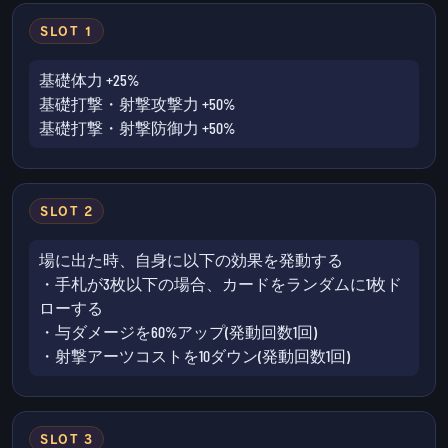
SLOT 1
基礎体力 +25%
基礎打撃・射撃攻撃力 +50%
基礎打撃・射撃防御力 +50%
SLOT 2
場に出た時、自身に以下の効果を発動する
・手札が3枚以下の場合、カードをランダムに1枚ド
ローする
・与ダメージを60%アップ(発動回数1回)
・射撃アーツコストを10ダウン(発動回数1回)
SLOT 3