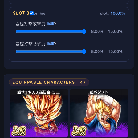
SLOT 3
online
slot:
100.0%
基礎打撃攻撃力
15.00
%
8.00% – 15.00%
基礎打撃防御力
15.00
%
8.00% – 15.00%
EQUIPPABLE CHARACTERS · 47
超サイヤ人3 孫悟空(ミニ)
超ベジット