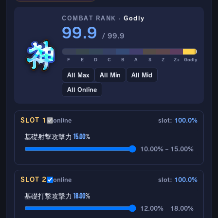
COMBAT RANK ·
Godly
99.9
/ 99.9
F
E
D
C
B
A
S
Z
Z+
Godly
All Max
All Min
All Mid
All Online
SLOT 1
online
slot:
100.0%
基礎射撃攻撃力
15.00
%
10.00% – 15.00%
SLOT 2
online
slot:
100.0%
基礎打撃攻撃力
18.00
%
12.00% – 18.00%