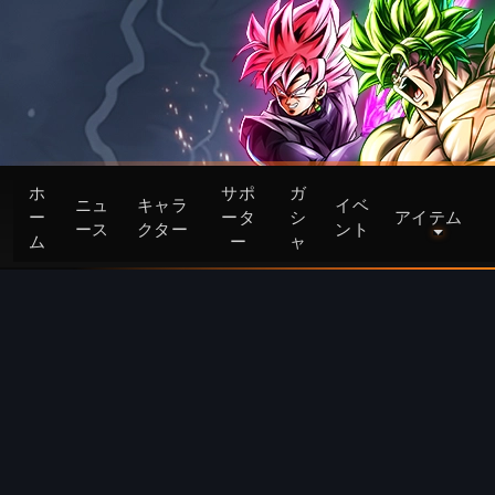
ホ
サポ
ガ
ニュ
キャラ
イベ
ー
ータ
シ
アイテム
ース
クター
ント
ム
ー
ャ