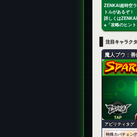
ZENKAI超時
トルがあるぞ！
詳しくはZENK
※「攻略のヒン
注目キャラクタ
魔人ブウ：善
アビリティタグ
特殊カバチェン(打