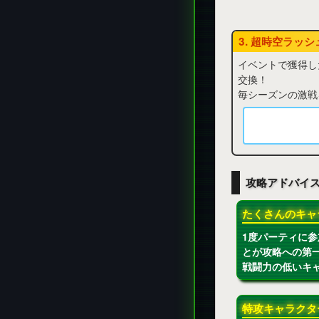
3. 超時空ラッ
イベントで獲得した
交換！
毎シーズンの激戦を
攻略アドバイ
たくさんのキャ
1度パーティに
とが攻略への第
戦闘力の低いキ
特攻キャラクタ