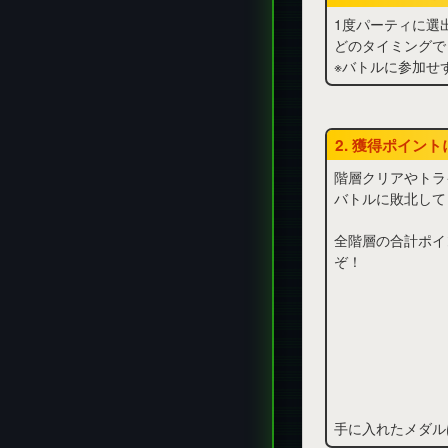
1度パーティに選
どのタイミングで
※バトルに参加せ
2. 獲得ポイン
階層クリアやトラ
バトルに敗北して
全階層の合計ポイ
ぞ！
手に入れたメダル