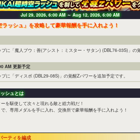
Jul 29, 2026, 6:00 AM
～
Aug 12, 2026, 6:00 AM
超時空ラッシュ」を攻略して豪華報酬を手に入れよう！
プに「魔人ブウ：善(アシスト：ミスター・サタン) (DBL76-03S)」
:00 AM
更新予定
プに「ディスポ (DBL29-08S)」の覚醒Zパワーを追加予定です。
ラッシュとは
ターを駆使して次々と現れる敵と総力戦だ！
トで、専用メダルを手に入れ、交換所で豪華報酬を手に入れよう！
むパーティを編成