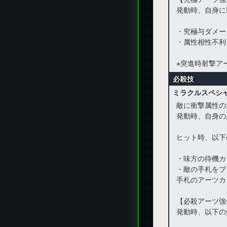
発動時、自身に
・究極与ダメー
・属性相性不利を
※突進時射撃ア
必殺技
ミラクルスペシ
敵に衝撃属性の
発動時、自身の
ヒット時、以下
・味方の待機カ
・敵の手札をブ
手札のアーツカ
【必殺アーツ強
発動時、以下の