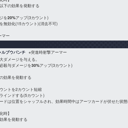
以下の効果を発動する
ジを
20%
アップ(3カウント)
無効化(15カウント)(消去不可)
ーマー
ャルブウパンチ
※突進時射撃アーマー
大ダメージを与える。
必殺与ダメージを
30%
アップ(3カウント)
の効果を発動する
ウントを2カウント短縮
ラインドする(5カウント)
ードは位置をシャッフルされ、効果時間中はアーツカードが伏せた状態
化時】
効果を発動する