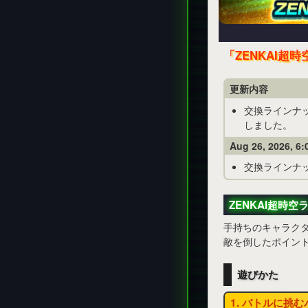
「ZENKAI
更新内容
交換ラインナッ
しました。
Aug 26, 2026, 6
交換ラインナッ
ZENKAI超時空
手持ちのキャラク
敵を倒したポイン
遊びかた
1. バトルに挑