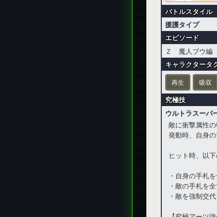
バトルスタイル
援護タイプ
エピソード
Ｚ 魔人ブウ編
キャラクタータ
再生
吸収
究極技
ウルトラスーパ
敵に衝撃属性の
発動時、自身の
ヒット時、以下
・自身の手札を
・敵の手札を全
・敵を強制交代
【究極アーツ強