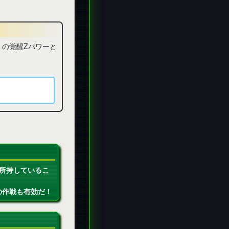
ー の覚醒Zパワーと
所持しているこ
の作戦も有効だ！